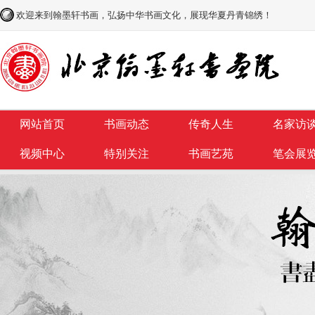
欢迎来到翰墨轩书画，弘扬中华书画文化，展现华夏丹青锦绣！
网站首页
书画动态
传奇人生
名家访
视频中心
特别关注
书画艺苑
笔会展